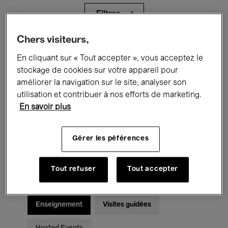
Filtres
Chers visiteurs,
Tous les événements
Concerts
En cliquant sur « Tout accepter », vous acceptez le
Expositions
Films
Performances
stockage de cookies sur votre appareil pour
améliorer la navigation sur le site, analyser son
Rencontres & Débats
Jazz
utilisation et contribuer à nos efforts de marketing.
En savoir plus
Musique classique
Global Music
Gérer les péférences
Musique électronique
Tout refuser
Tout accepter
Pour tous
Kids’ Palace
Enseignement
Visites guidées