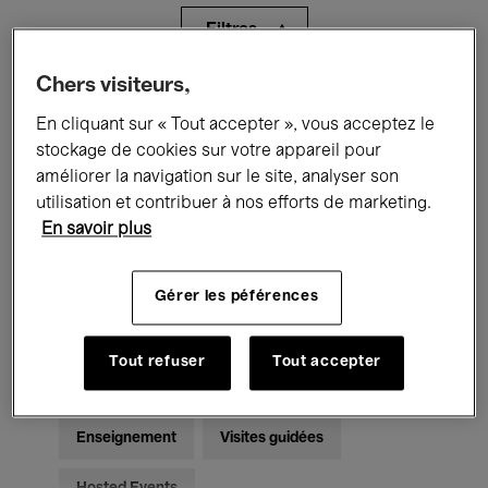
Filtres
Chers visiteurs,
Tous les événements
Concerts
En cliquant sur « Tout accepter », vous acceptez le
Expositions
Films
Performances
stockage de cookies sur votre appareil pour
améliorer la navigation sur le site, analyser son
Rencontres & Débats
Jazz
utilisation et contribuer à nos efforts de marketing.
En savoir plus
Musique classique
Global Music
Gérer les péférences
Musique électronique
Tout refuser
Tout accepter
Pour tous
Kids’ Palace
Enseignement
Visites guidées