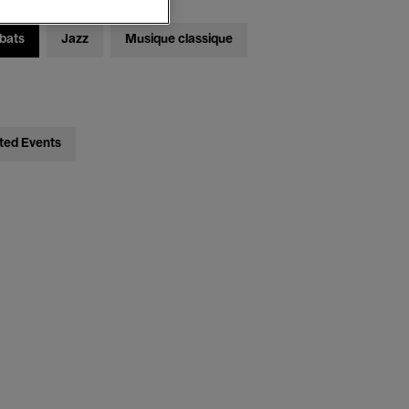
bats
Jazz
Musique classique
ted Events