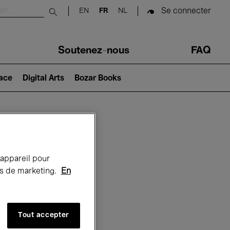
Se connecter
EN
FR
NL
Submit search
Soutenez-nous
FAQ
lace
Digital Arts
Bozar Books
Bozar
 appareil pour
rts de marketing.
En
Tout accepter