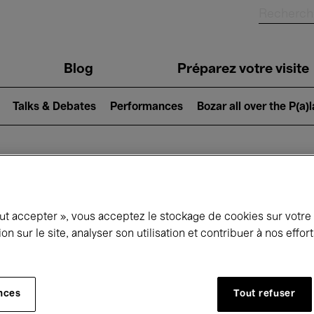
Blog
Préparez votre visite
Talks & Debates
Performances
Bozar all over the P(a)
ui se passe à 
out accepter », vous acceptez le stockage de cookies sur votre
ion sur le site, analyser son utilisation et contribuer à nos effo
jourd'hui
Prochains 7 jours
Avril
nces
Tout refuser
Jeudi 01 - Vendredi 30 Avril 2027