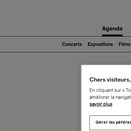
Main
Agenda
navigation
Main
navigation
Concerts
Expositions
Films
(level
2)
Ce q
Chers visiteurs,
En cliquant sur « T
améliorer la navigat
savoir plus
Au
Gérer les péfére