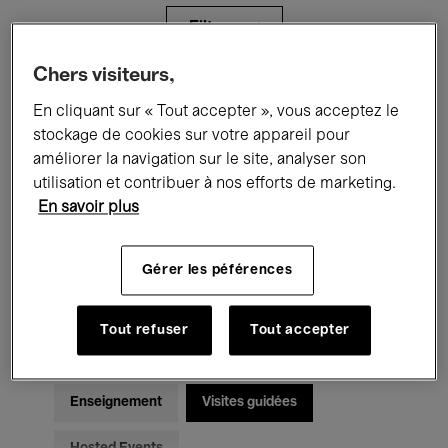
Filtres
Chers visiteurs,
Tous les événements
Concerts
En cliquant sur « Tout accepter », vous acceptez le
stockage de cookies sur votre appareil pour
Expositions
Films
Performances
améliorer la navigation sur le site, analyser son
utilisation et contribuer à nos efforts de marketing.
Rencontres & Débats
Jazz
En savoir plus
Musique classique
Global Music
Gérer les péférences
Musique électronique
Tout refuser
Tout accepter
Pour tous
Kids’ Palace
Enseignement
Visites guidées