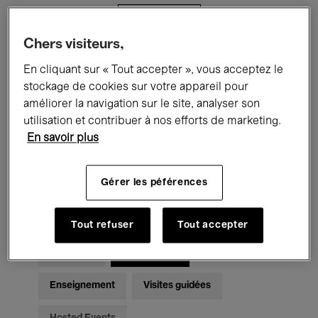
Filtres
Chers visiteurs,
Tous les événements
Concerts
En cliquant sur « Tout accepter », vous acceptez le
stockage de cookies sur votre appareil pour
Expositions
Films
Performances
améliorer la navigation sur le site, analyser son
utilisation et contribuer à nos efforts de marketing.
Rencontres & Débats
Jazz
En savoir plus
Musique classique
Global Music
Gérer les péférences
Musique électronique
Tout refuser
Tout accepter
Pour tous
Kids’ Palace
Enseignement
Visites guidées