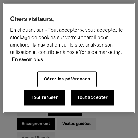
Filtres
Chers visiteurs,
Tous les événements
Concerts
En cliquant sur « Tout accepter », vous acceptez le
stockage de cookies sur votre appareil pour
Expositions
Films
Performances
améliorer la navigation sur le site, analyser son
utilisation et contribuer à nos efforts de marketing.
Rencontres & Débats
Jazz
En savoir plus
Musique classique
Global Music
Gérer les péférences
Musique électronique
Tout refuser
Tout accepter
Pour tous
Kids’ Palace
Enseignement
Visites guidées