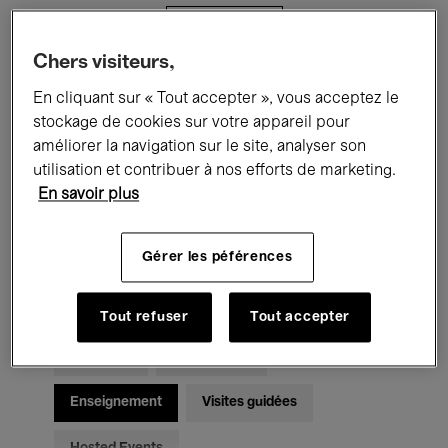
Filtres
Chers visiteurs,
Tous les événements
Concerts
En cliquant sur « Tout accepter », vous acceptez le
stockage de cookies sur votre appareil pour
Expositions
Films
Performances
améliorer la navigation sur le site, analyser son
utilisation et contribuer à nos efforts de marketing.
Rencontres & Débats
Jazz
En savoir plus
Musique classique
Global Music
Gérer les péférences
Musique électronique
Tout refuser
Tout accepter
Pour tous
Kids’ Palace
Enseignement
Visites guidées