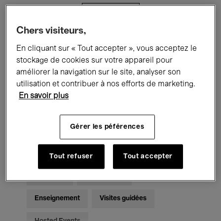
Filtres
Chers visiteurs,
Tous les événements
Concerts
En cliquant sur « Tout accepter », vous acceptez le
stockage de cookies sur votre appareil pour
Expositions
Films
Performances
améliorer la navigation sur le site, analyser son
utilisation et contribuer à nos efforts de marketing.
Rencontres & Débats
Jazz
En savoir plus
Musique classique
Global Music
Gérer les péférences
Musique électronique
Tout refuser
Tout accepter
Pour tous
Kids’ Palace
Enseignement
Visites guidées