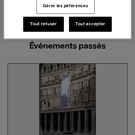
Hosted Events
Gérer les péférences
3 résultats trouvés
Tout refuser
Tout accepter
Événements passés
Meet
the
Artist:
Ronan
Bouroullec