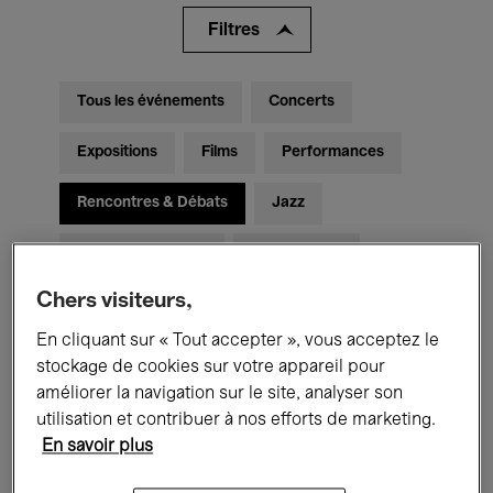
Filtres
Tous les événements
Concerts
Expositions
Films
Performances
Rencontres & Débats
Jazz
Musique classique
Global Music
Chers visiteurs,
Musique électronique
En cliquant sur « Tout accepter », vous acceptez le
stockage de cookies sur votre appareil pour
Pour tous
Kids’ Palace
améliorer la navigation sur le site, analyser son
utilisation et contribuer à nos efforts de marketing.
Enseignement
Visites guidées
En savoir plus