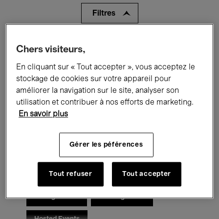
Filtres
Tous les événements
Concerts
Chers visiteurs,
En cliquant sur « Tout accepter », vous acceptez le
Expositions
Films
Performances
stockage de cookies sur votre appareil pour
Rencontres & Débats
Jazz
améliorer la navigation sur le site, analyser son
utilisation et contribuer à nos efforts de marketing.
Musique classique
Global Music
En savoir plus
Musique électronique
Gérer les péférences
Pour tous
Kids’ Palace
Tout refuser
Tout accepter
Enseignement
Visites guidées