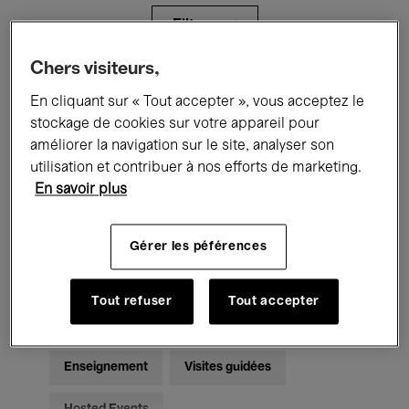
Filtres
Chers visiteurs,
Tous les événements
Concerts
En cliquant sur « Tout accepter », vous acceptez le
stockage de cookies sur votre appareil pour
Expositions
Films
Performances
améliorer la navigation sur le site, analyser son
utilisation et contribuer à nos efforts de marketing.
Rencontres & Débats
Jazz
En savoir plus
Musique classique
Global Music
Gérer les péférences
Musique électronique
Tout refuser
Tout accepter
Pour tous
Kids’ Palace
Enseignement
Visites guidées