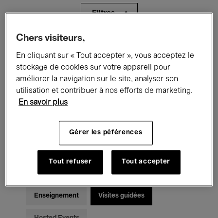
Filtres
Chers visiteurs,
Tous les événements
Concerts
En cliquant sur « Tout accepter », vous acceptez le
Expositions
Films
Performances
stockage de cookies sur votre appareil pour
améliorer la navigation sur le site, analyser son
Rencontres & Débats
Jazz
utilisation et contribuer à nos efforts de marketing.
En savoir plus
Musique classique
Global Music
Gérer les péférences
Musique électronique
Tout refuser
Tout accepter
Pour tous
Kids’ Palace
Enseignement
Visites guidées