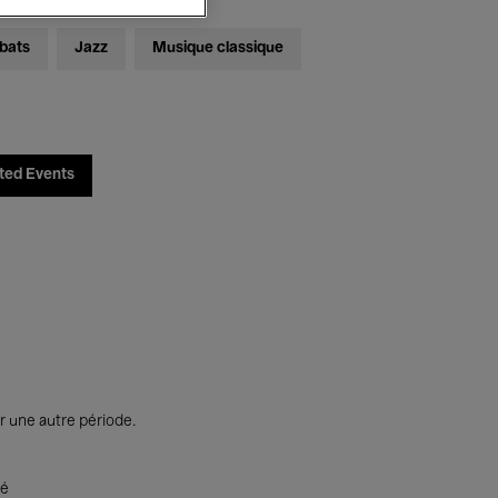
bats
Jazz
Musique classique
ted Events
r une autre période.
té