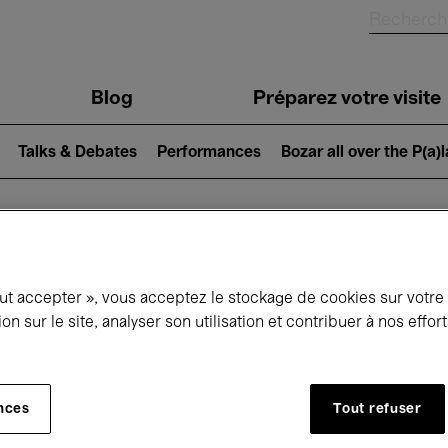
Blog
Préparez votre visite
Talks & Debates
Performances
Bozar all over the P(a)
ui se passe à 
out accepter », vous acceptez le stockage de cookies sur votre
ion sur le site, analyser son utilisation et contribuer à nos effo
jourd'hui
Prochains 7 jours
Mois
nces
Tout refuser
Samedi 09 Mai 2026