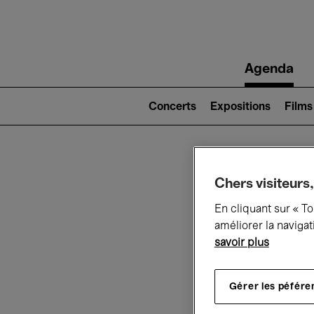
Main
Agenda
navigation
Main
navigation
Concerts
Expositions
Films
(level
2)
Ce q
Chers visiteurs,
En cliquant sur « T
améliorer la navigat
savoir plus
Au
Gérer les péfére