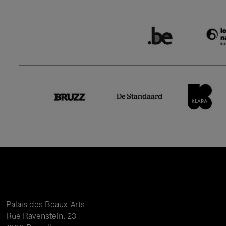
Palais des Beaux-Arts
Rue Ravenstein, 23