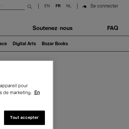
Se connecter
EN
FR
NL
Submit search
Soutenez-nous
FAQ
lace
Digital Arts
Bozar Books
Bozar
 appareil pour
rts de marketing.
En
Tout accepter