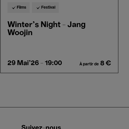
Films
Festival
Winter's Night - Jang
Woojin
29 Mai'26
- 19:00
8 €
À partir de
Suivez-nous