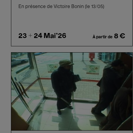
En présence de Victoire Bonin (le 13/05)
23 + 24
Mai'26
8 €
À partir de
Courts
métrages
Bong
Joon-
ho
&
Hong
Sangsoo