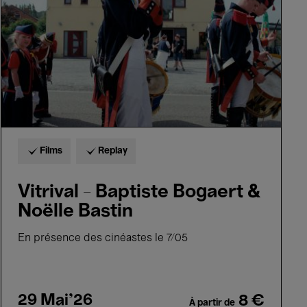
&
Noëlle
Bastin
Films
Replay
Vitrival - Baptiste Bogaert &
Noëlle Bastin
En présence des cinéastes le 7/05
29 Mai'26
8 €
À partir de