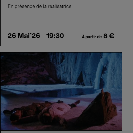
En présence de la réalisatrice
26 Mai'26
- 19:30
8 €
À partir de
Winter's
Night
-
Jang
Woojin