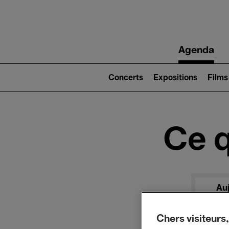
Main
Agenda
navigation
Main
navigation
Concerts
Expositions
Films
(level
2)
Ce q
Au
Chers visiteurs,