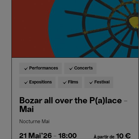
P(a)lace
-
Mai
Performances
Concerts
Expositions
Films
Festival
Bozar all over the P(a)lace -
Mai
Nocturne Mai
21 Mai'26
- 18:00
10 €
À partir de