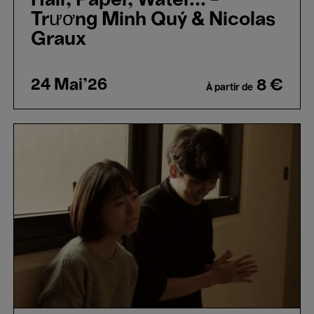
Hair, Paper, Water... -
Trương Minh Quý & Nicolas
Graux
24 Mai'26
8 €
À partir de
The
First
Lap
-
Kim
Dae-
hwan