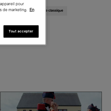
 appareil pour
rts de marketing.
En
bats
Jazz
Musique classique
Tout accepter
ted Events
Vitrival
-
Baptiste
Bogaert