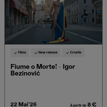
Igor
Bezinović
Films
New release
Croatie
Fiume o Morte! - Igor
Bezinović
22 Mai'26
8 €
À partir de