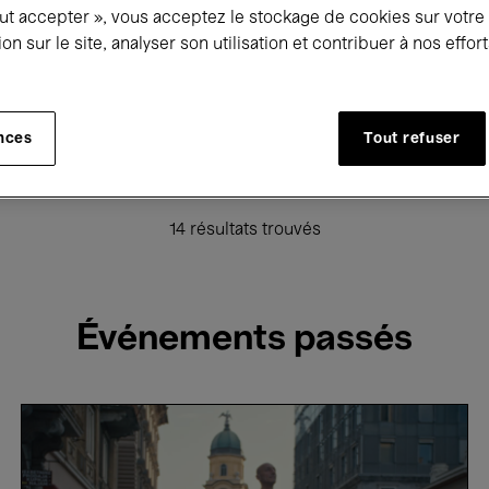
out accepter », vous acceptez le stockage de cookies sur votre
ion sur le site, analyser son utilisation et contribuer à nos effo
Expositions
Films
Performances
Rencontres & Dé
Global Music
Musique électronique
nces
Tout refuser
Kids’ Palace
Enseignement
Visites guidées
Hos
14 résultats trouvés
Événements passés
Fiume
o
Morte!
-