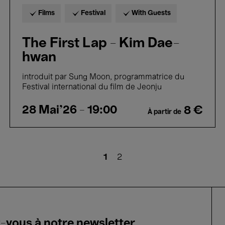
Films
Festival
With Guests
The First Lap - Kim Dae-
hwan
introduit par Sung Moon, programmatrice du
Festival international du film de Jeonju
28 Mai'26
- 19:00
8 €
À partir de
Page
1
Page
2
courante
vous à notre newsletter