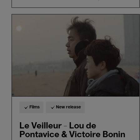
Le
Veilleur
-
Lou
de
Pontavice
&
Victoire
Bonin
Films
New release
Le Veilleur - Lou de
Pontavice & Victoire Bonin