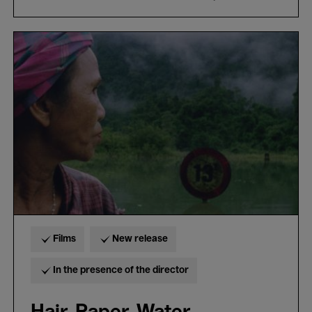
Hair,
Paper,
Water...
-
Trương
Minh
Quý
&
Nicolas
Graux
Films
New release
In the presence of the director