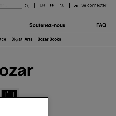
Se connecter
EN
FR
NL
Submit search
Soutenez-nous
FAQ
lace
Digital Arts
Bozar Books
Bozar