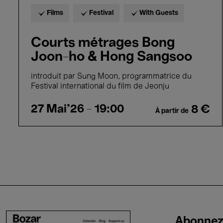
Films
Festival
With Guests
Courts métrages Bong
Joon-ho & Hong Sangsoo
introduit par Sung Moon, programmatrice du
Festival international du film de Jeonju
27 Mai'26
- 19:00
8 €
À partir de
Pagination
Abonnez-