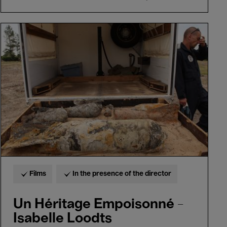
Un
Héritage
Empoisonné
-
Isabelle
Loodts
Films
In the presence of the director
Un Héritage Empoisonné -
Isabelle Loodts