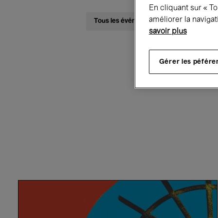
En cliquant sur « T
améliorer la navigat
Tous les événements
Concerts
savoir plus
Gérer les péfére
Pour tous
Bozar
all
over
the