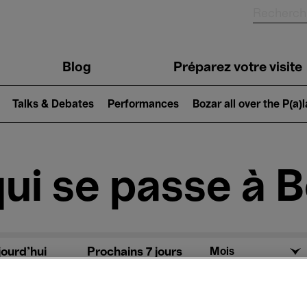
Blog
Préparez votre visite
Talks & Debates
Performances
Bozar all over the P(a)
ui se passe à 
jourd'hui
Prochains 7 jours
Mois
Jeudi 21 - Vendredi 29 Mai 2026