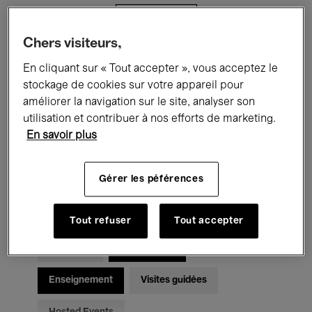
Filtres
Chers visiteurs,
Tous les événements
Concerts
En cliquant sur « Tout accepter », vous acceptez le
stockage de cookies sur votre appareil pour
Expositions
Films
Performances
améliorer la navigation sur le site, analyser son
utilisation et contribuer à nos efforts de marketing.
Rencontres & Débats
Jazz
En savoir plus
Musique classique
Global Music
Gérer les péférences
Musique électronique
Tout refuser
Tout accepter
Pour tous
Kids’ Palace
Enseignement
Visites guidées