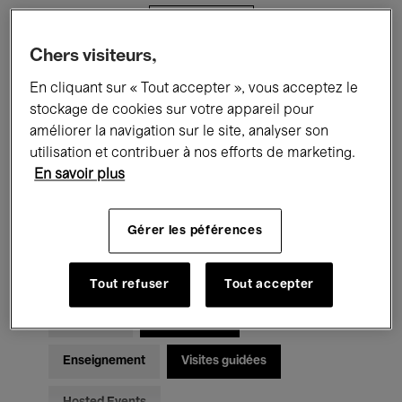
Filtres
Chers visiteurs,
Tous les événements
Concerts
En cliquant sur « Tout accepter », vous acceptez le
stockage de cookies sur votre appareil pour
Expositions
Films
Performances
améliorer la navigation sur le site, analyser son
utilisation et contribuer à nos efforts de marketing.
Rencontres & Débats
Jazz
En savoir plus
Musique classique
Global Music
Gérer les péférences
Musique électronique
Tout refuser
Tout accepter
Pour tous
Kids’ Palace
Enseignement
Visites guidées