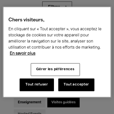
Filtres
Chers visiteurs,
Tous les événements
Concerts
En cliquant sur « Tout accepter », vous acceptez le
Expositions
Films
Performances
stockage de cookies sur votre appareil pour
améliorer la navigation sur le site, analyser son
Rencontres & Débats
Jazz
utilisation et contribuer à nos efforts de marketing.
En savoir plus
Musique classique
Global Music
Gérer les péférences
Musique électronique
Tout refuser
Tout accepter
Pour tous
Kids’ Palace
Enseignement
Visites guidées