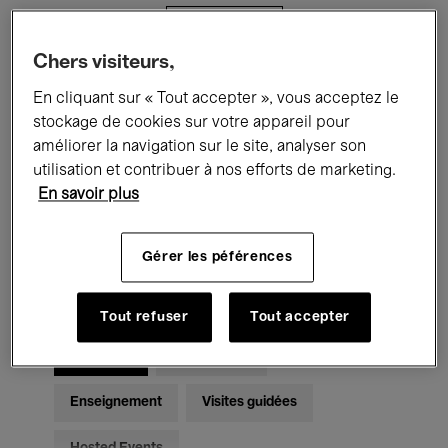
Filtres
Chers visiteurs,
Tous les événements
Concerts
En cliquant sur « Tout accepter », vous acceptez le
stockage de cookies sur votre appareil pour
Expositions
Films
Performances
améliorer la navigation sur le site, analyser son
utilisation et contribuer à nos efforts de marketing.
Rencontres & Débats
Jazz
En savoir plus
Musique classique
Global Music
Gérer les péférences
Musique électronique
Tout refuser
Tout accepter
Pour tous
Kids’ Palace
Enseignement
Visites guidées