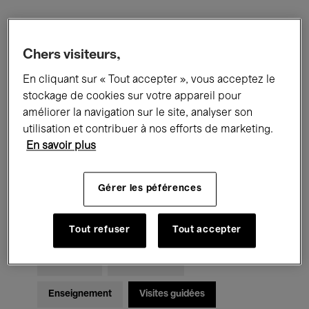
Filtres
Chers visiteurs,
En cliquant sur « Tout accepter », vous acceptez le
Tous les événements
Concerts
stockage de cookies sur votre appareil pour
Expositions
Films
Performances
améliorer la navigation sur le site, analyser son
utilisation et contribuer à nos efforts de marketing.
Rencontres & Débats
Jazz
En savoir plus
Musique classique
Global Music
Gérer les péférences
Musique électronique
Tout refuser
Tout accepter
Pour tous
Kids’ Palace
Enseignement
Visites guidées