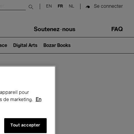
Se connecter
EN
FR
NL
Submit search
Soutenez-nous
FAQ
lace
Digital Arts
Bozar Books
Bozar
 appareil pour
rts de marketing.
En
Tout accepter