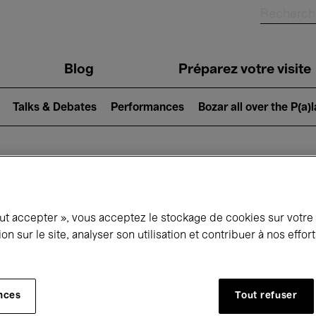
Blog
Préparez votre visite
Talks & Debates
Performances
Bozar all over the P(a)
ui se passe à 
out accepter », vous acceptez le stockage de cookies sur votre
ion sur le site, analyser son utilisation et contribuer à nos effo
jourd'hui
Prochains 7 jours
Mars
nces
Tout refuser
Lundi 01 - Mercredi 31 Mars 2027