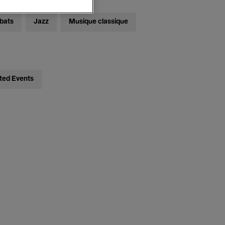
bats
Jazz
Musique classique
ted Events