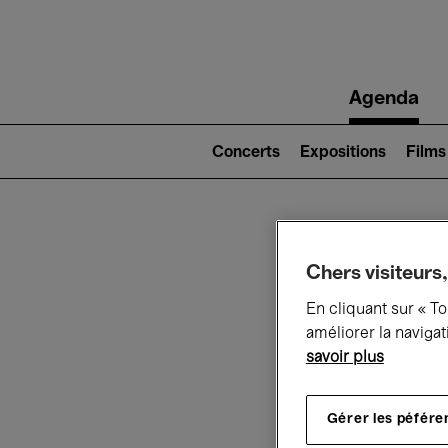
Main
Agenda
navigation
Main
navigation
Concerts
Expositions
Films
(level
2)
Ce q
Chers visiteurs,
En cliquant sur « T
améliorer la navigat
savoir plus
Au
Gérer les péfére