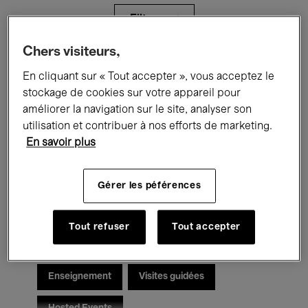
Filtres
Chers visiteurs,
Tous les événements
Concerts
En cliquant sur « Tout accepter », vous acceptez le
stockage de cookies sur votre appareil pour
Expositions
Films
Performances
améliorer la navigation sur le site, analyser son
utilisation et contribuer à nos efforts de marketing.
Rencontres & Débats
Jazz
En savoir plus
Musique classique
Global Music
Gérer les péférences
Musique électronique
Tout refuser
Tout accepter
Pour tous
Kids’ Palace
Enseignement
Visites guidées