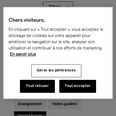
Filtres
Chers visiteurs,
Tous les événements
Concerts
En cliquant sur « Tout accepter », vous acceptez le
Expositions
Films
Performances
stockage de cookies sur votre appareil pour
améliorer la navigation sur le site, analyser son
Rencontres & Débats
Jazz
utilisation et contribuer à nos efforts de marketing.
En savoir plus
Musique classique
Global Music
Gérer les péférences
Musique électronique
Tout refuser
Tout accepter
Pour tous
Kids’ Palace
Enseignement
Visites guidées