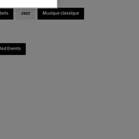
bats
Jazz
Musique classique
ted Events