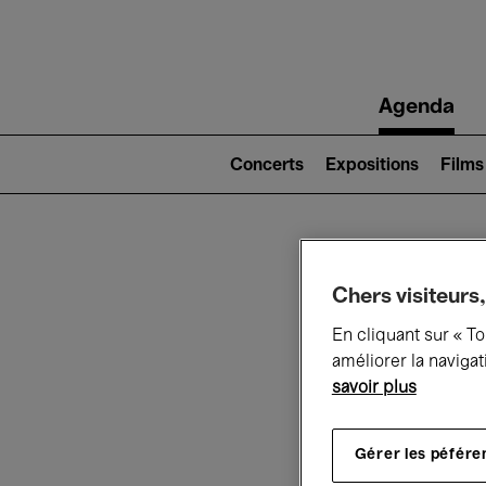
Main
Agenda
navigation
Main
navigation
Concerts
Expositions
Films
(level
2)
Ce q
Chers visiteurs,
En cliquant sur « T
améliorer la navigat
savoir plus
Au
Gérer les péfére