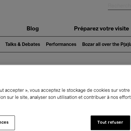
Blog
Préparez votre visite
Talks & Debates
Performances
Bozar all over the P(a)
ui se passe à 
out accepter », vous acceptez le stockage de cookies sur votre
ion sur le site, analyser son utilisation et contribuer à nos effo
jourd'hui
Prochains 7 jours
Septembre
nces
Tout refuser
Mardi 01 - Mercredi 30 Septembre 2026