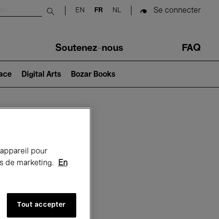
Se connecter
EN
FR
NL
Submit search
Soutenez-nous
FAQ
lace
Digital Arts
Bozar Books
Bozar
 appareil pour
rts de marketing.
En
Tout accepter