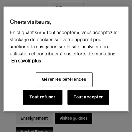
Filtres
Chers visiteurs,
Tous les événements
Concerts
En cliquant sur « Tout accepter », vous acceptez le
stockage de cookies sur votre appareil pour
Expositions
Films
Performances
améliorer la navigation sur le site, analyser son
utilisation et contribuer à nos efforts de marketing.
Rencontres & Débats
Jazz
En savoir plus
Musique classique
Global Music
Gérer les péférences
Musique électronique
Tout refuser
Tout accepter
Pour tous
Kids’ Palace
Enseignement
Visites guidées