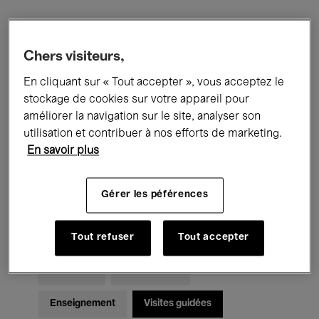
Filtres
Chers visiteurs,
En cliquant sur « Tout accepter », vous acceptez le
Tous les événements
Concerts
stockage de cookies sur votre appareil pour
Expositions
Films
Performances
améliorer la navigation sur le site, analyser son
utilisation et contribuer à nos efforts de marketing.
Rencontres & Débats
Jazz
En savoir plus
Musique classique
Global Music
Gérer les péférences
Musique électronique
Tout refuser
Tout accepter
Pour tous
Kids’ Palace
Enseignement
Visites guidées