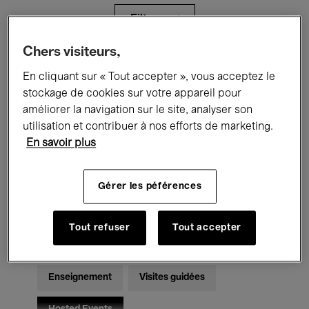
Filtres
Chers visiteurs,
Tous les événements
Concerts
En cliquant sur « Tout accepter », vous acceptez le
stockage de cookies sur votre appareil pour
Expositions
Films
Performances
améliorer la navigation sur le site, analyser son
utilisation et contribuer à nos efforts de marketing.
Rencontres & Débats
Jazz
En savoir plus
Musique classique
Global Music
Gérer les péférences
Musique électronique
Tout refuser
Tout accepter
Pour tous
Kids’ Palace
Enseignement
Visites guidées