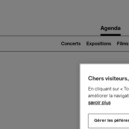
Main
Agenda
navigation
Main
navigation
Concerts
Expositions
Films
(level
2)
Ce q
Chers visiteurs,
En cliquant sur « T
améliorer la navigat
savoir plus
Au
Gérer les péfére