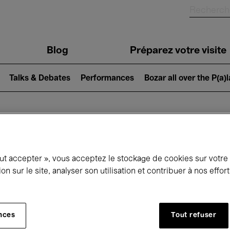
Blog
Préparez votre visite
Talks & Debates
Performances
Bozar all over the P(a)
ui se passe à 
out accepter », vous acceptez le stockage de cookies sur votre
ion sur le site, analyser son utilisation et contribuer à nos effo
jourd'hui
Prochains 7 jours
Mois
nces
Tout refuser
Mercredi 01 - Jeudi 30 Avril 2026