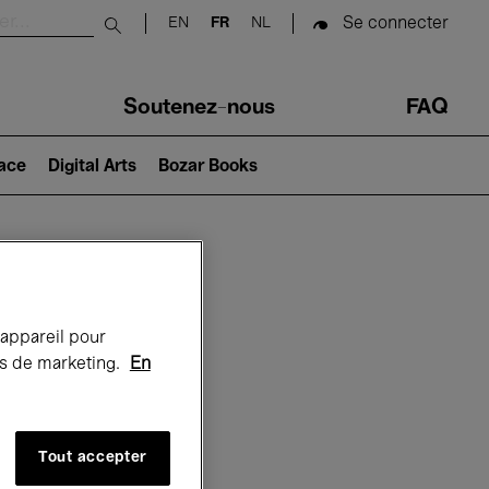
Se connecter
EN
FR
NL
Submit search
Soutenez-nous
FAQ
lace
Digital Arts
Bozar Books
Bozar
 appareil pour
rts de marketing.
En
Tout accepter