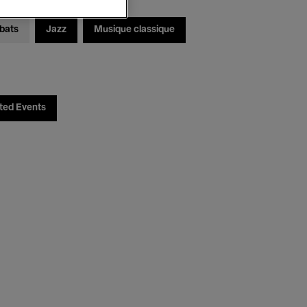
bats
Jazz
Musique classique
ted Events