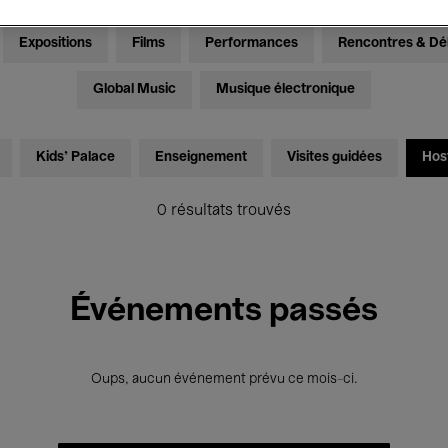
Expositions
Films
Performances
Rencontres & Dé
Global Music
Musique électronique
Kids’ Palace
Enseignement
Visites guidées
Hos
0 résultats trouvés
Événements passés
Oups, aucun événement prévu ce mois-ci.