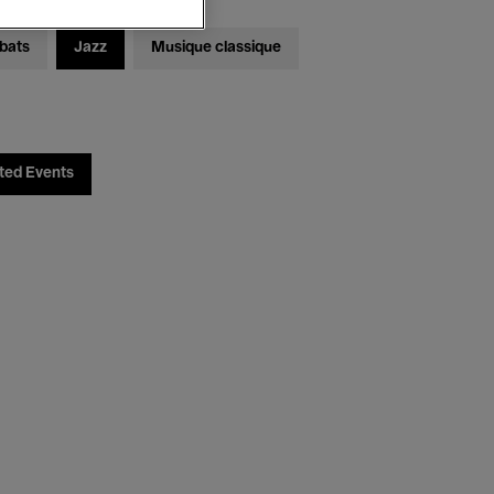
bats
Jazz
Musique classique
ted Events