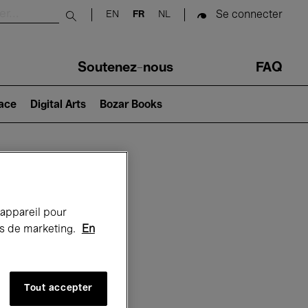
Se connecter
EN
FR
NL
Submit search
Soutenez-nous
FAQ
lace
Digital Arts
Bozar Books
Bozar
 appareil pour
rts de marketing.
En
Tout accepter