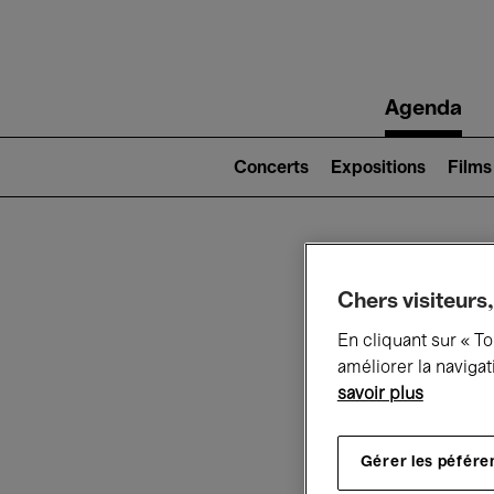
Main
Agenda
navigation
Main
navigation
Concerts
Expositions
Films
(level
2)
Ce q
Chers visiteurs,
En cliquant sur « T
améliorer la navigat
savoir plus
Au
Gérer les péfére