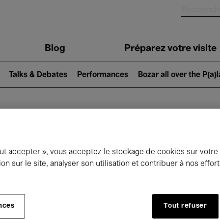
Blog
Préparez votre visite
Talks & Debates
Performances
Bozar all over the P(a)
ui se passe à 
out accepter », vous acceptez le stockage de cookies sur votre
ion sur le site, analyser son utilisation et contribuer à nos effo
jourd'hui
Prochains 7 jours
Mois
nces
Tout refuser
Mercredi 01 - Jeudi 30 Avril 2026