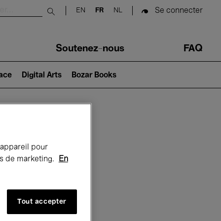
Se connecter
EN
FR
NL
Submit search
Soutenez-nous
FAQ
lace
Digital Arts
Bozar Books
Bozar
 appareil pour
rts de marketing.
En
Tout accepter