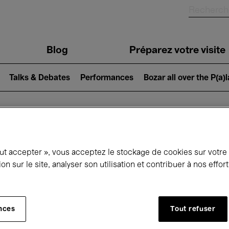
Blog
Préparez votre visite
Talks & Debates
Performances
Bozar all over the P(a)
ui se passe à 
out accepter », vous acceptez le stockage de cookies sur votre
ion sur le site, analyser son utilisation et contribuer à nos effo
jourd'hui
Prochains 7 jours
Mois
nces
Tout refuser
Lundi 13 Avril 2026