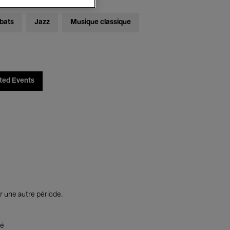
bats
Jazz
Musique classique
ted Events
r une autre période.
té