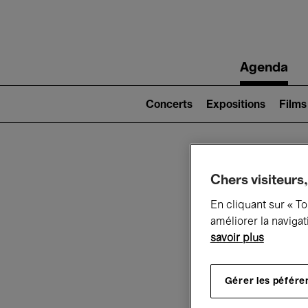
Main
Agenda
navigation
Main
navigation
Concerts
Expositions
Films
(level
2)
Ce q
Chers visiteurs,
En cliquant sur « T
améliorer la navigat
savoir plus
Au
Gérer les péfére