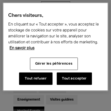
Filtres
Chers visiteurs,
Tous les événements
Concerts
En cliquant sur « Tout accepter », vous acceptez le
stockage de cookies sur votre appareil pour
Expositions
Films
Performances
améliorer la navigation sur le site, analyser son
utilisation et contribuer à nos efforts de marketing.
Rencontres & Débats
Jazz
En savoir plus
Musique classique
Global Music
Gérer les péférences
Musique électronique
Tout refuser
Tout accepter
Pour tous
Kids’ Palace
Enseignement
Visites guidées