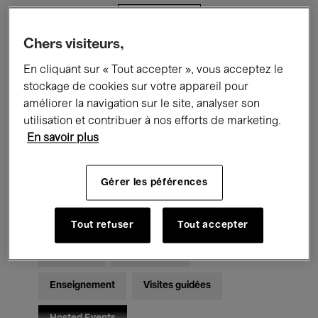
Filtres
Chers visiteurs,
Tous les événements
Concerts
En cliquant sur « Tout accepter », vous acceptez le
stockage de cookies sur votre appareil pour
Expositions
Films
Performances
améliorer la navigation sur le site, analyser son
utilisation et contribuer à nos efforts de marketing.
Rencontres & Débats
Jazz
En savoir plus
Musique classique
Global Music
Gérer les péférences
Musique électronique
Tout refuser
Tout accepter
Pour tous
Kids’ Palace
Enseignement
Visites guidées