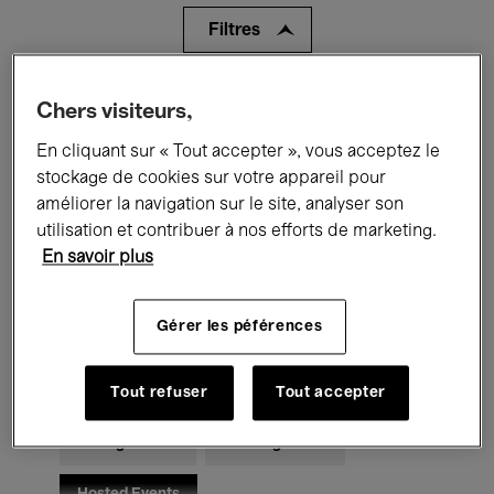
Filtres
Tous les événements
Concerts
Chers visiteurs,
En cliquant sur « Tout accepter », vous acceptez le
Expositions
Films
Performances
stockage de cookies sur votre appareil pour
Rencontres & Débats
Jazz
améliorer la navigation sur le site, analyser son
utilisation et contribuer à nos efforts de marketing.
Musique classique
Global Music
En savoir plus
Musique électronique
Gérer les péférences
Pour tous
Kids’ Palace
Tout refuser
Tout accepter
Enseignement
Visites guidées