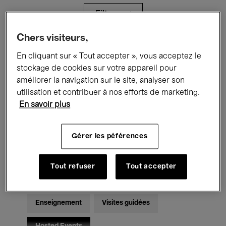
Filtres
Chers visiteurs,
Tous les événements
Concerts
En cliquant sur « Tout accepter », vous acceptez le
stockage de cookies sur votre appareil pour
Expositions
Films
Performances
améliorer la navigation sur le site, analyser son
utilisation et contribuer à nos efforts de marketing.
Rencontres & Débats
Jazz
En savoir plus
Musique classique
Global Music
Gérer les péférences
Musique électronique
Tout refuser
Tout accepter
Pour tous
Kids’ Palace
Enseignement
Visites guidées