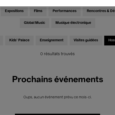
Expositions
Films
Performances
Rencontres & Dé
Global Music
Musique électronique
Kids’ Palace
Enseignement
Visites guidées
Hos
0 résultats trouvés
Prochains événements
Oups, aucun événement prévu ce mois-ci.