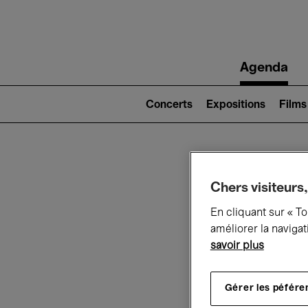
Main
Agenda
navigation
Main
navigation
Concerts
Expositions
Films
(level
2)
Ce q
Chers visiteurs,
En cliquant sur « T
améliorer la navigat
savoir plus
Au
Gérer les péfére