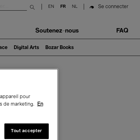
Se connecter
EN
FR
NL
Submit search
Soutenez-nous
FAQ
lace
Digital Arts
Bozar Books
Bozar
 appareil pour
rts de marketing.
En
Tout accepter