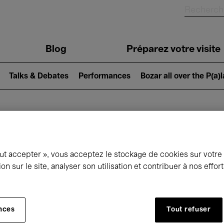
Blog
Préparez votre visite
Talks & Debates
Performances
Bozar all over the P(a)
ui se passe à 
out accepter », vous acceptez le stockage de cookies sur votre
ion sur le site, analyser son utilisation et contribuer à nos effo
jourd'hui
Prochains 7 jours
Avril
nces
Tout refuser
Jeudi 01 - Vendredi 30 Avril 2027