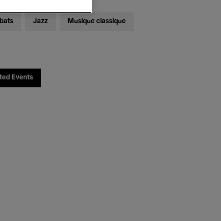
bats
Jazz
Musique classique
ted Events