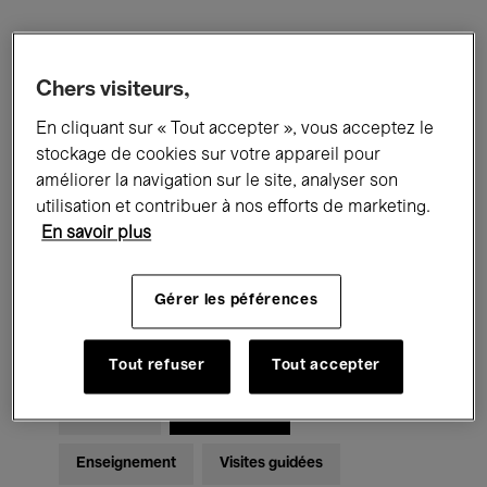
Filtres
Chers visiteurs,
Tous les événements
Concerts
En cliquant sur « Tout accepter », vous acceptez le
stockage de cookies sur votre appareil pour
Expositions
Films
Performances
améliorer la navigation sur le site, analyser son
utilisation et contribuer à nos efforts de marketing.
Rencontres & Débats
Jazz
En savoir plus
Musique classique
Global Music
Gérer les péférences
Musique électronique
Tout refuser
Tout accepter
Pour tous
Kids’ Palace
Enseignement
Visites guidées