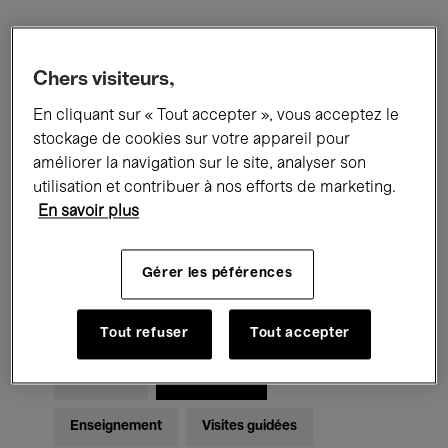
Filtres
Chers visiteurs,
En cliquant sur « Tout accepter », vous acceptez le
Tous les événements
Concerts
stockage de cookies sur votre appareil pour
Expositions
Films
Performances
améliorer la navigation sur le site, analyser son
utilisation et contribuer à nos efforts de marketing.
Rencontres & Débats
Jazz
En savoir plus
Musique classique
Global Music
Gérer les péférences
Musique électronique
Tout refuser
Tout accepter
Pour tous
Kids’ Palace
Enseignement
Visites guidées