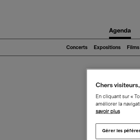
Main
Agenda
navigation
Main
navigation
Concerts
Expositions
Films
(level
2)
Ce q
Chers visiteurs,
En cliquant sur « T
améliorer la navigat
savoir plus
Au
Gérer les péfére