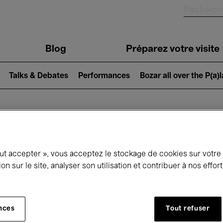
Blog
Préparez votre visite
Talks & Debates
Performances
Bozar all over the P(a)
ui se passe à 
out accepter », vous acceptez le stockage de cookies sur votre
ion sur le site, analyser son utilisation et contribuer à nos effo
jourd'hui
Prochains 7 jours
Avril
nces
Tout refuser
Jeudi 01 - Vendredi 30 Avril 2027