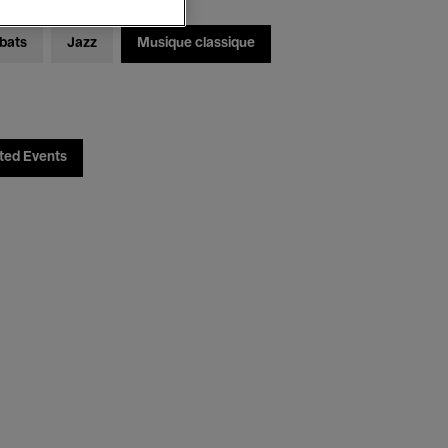
bats
Jazz
Musique classique
ted Events