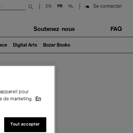
Se connecter
EN
FR
NL
Submit search
Soutenez-nous
FAQ
lace
Digital Arts
Bozar Books
Bozar
 appareil pour
rts de marketing.
En
Tout accepter