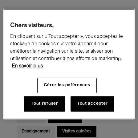
Filtres
Chers visiteurs,
Tous les événements
Concerts
En cliquant sur « Tout accepter », vous acceptez le
stockage de cookies sur votre appareil pour
Expositions
Films
Performances
améliorer la navigation sur le site, analyser son
utilisation et contribuer à nos efforts de marketing.
Rencontres & Débats
Jazz
En savoir plus
Musique classique
Global Music
Gérer les péférences
Musique électronique
Tout refuser
Tout accepter
Pour tous
Kids’ Palace
Enseignement
Visites guidées