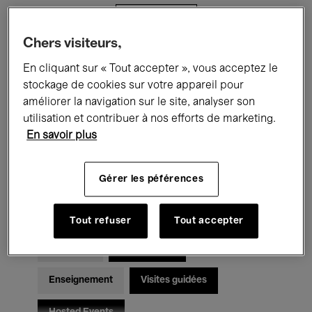
Filtres
Chers visiteurs,
Tous les événements
Concerts
En cliquant sur « Tout accepter », vous acceptez le
stockage de cookies sur votre appareil pour
Expositions
Films
Performances
améliorer la navigation sur le site, analyser son
utilisation et contribuer à nos efforts de marketing.
Rencontres & Débats
Jazz
En savoir plus
Musique classique
Global Music
Gérer les péférences
Musique électronique
Tout refuser
Tout accepter
Pour tous
Kids’ Palace
Enseignement
Visites guidées