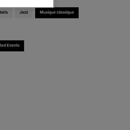
bats
Jazz
Musique classique
ted Events