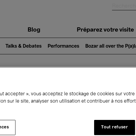
Blog
Préparez votre visite
Talks & Debates
Performances
Bozar all over the P(a)
ui se passe à 
out accepter », vous acceptez le stockage de cookies sur votre
ion sur le site, analyser son utilisation et contribuer à nos effo
jourd'hui
Prochains 7 jours
Mois
nces
Tout refuser
Lundi 01 - Mardi 30 Juin 2026