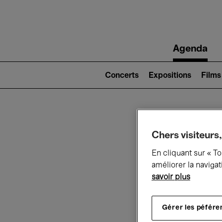
Main
Agenda
navigation
Main
navigation
Concerts
Expositions
Films
(level
2)
Ce q
Chers visiteurs,
En cliquant sur « T
améliorer la navigat
savoir plus
Au
Gérer les péfére