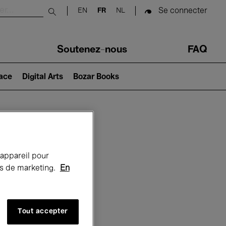
Se connecter
EN
FR
NL
Submit search
Soutenez-nous
FAQ
lace
Digital Arts
Bozar Books
Bozar
 appareil pour
rts de marketing.
En
Tout accepter