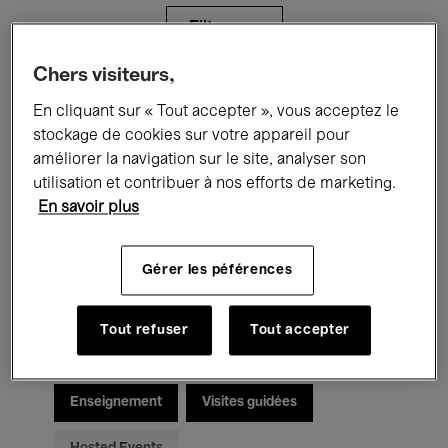
Filtres
Chers visiteurs,
Tous les événements
Concerts
En cliquant sur « Tout accepter », vous acceptez le
stockage de cookies sur votre appareil pour
Expositions
Films
Performances
améliorer la navigation sur le site, analyser son
utilisation et contribuer à nos efforts de marketing.
Rencontres & Débats
Jazz
En savoir plus
Musique classique
Global Music
Gérer les péférences
Musique électronique
Tout refuser
Tout accepter
Pour tous
Kids’ Palace
Enseignement
Visites guidées