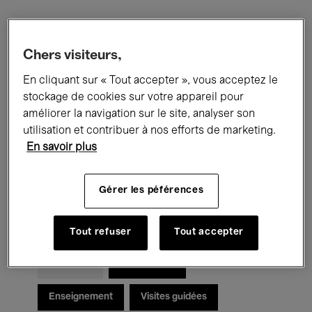
Filtres
Chers visiteurs,
En cliquant sur « Tout accepter », vous acceptez le
Tous les événements
Concerts
stockage de cookies sur votre appareil pour
Expositions
Films
Performances
améliorer la navigation sur le site, analyser son
utilisation et contribuer à nos efforts de marketing.
Rencontres & Débats
Jazz
En savoir plus
Musique classique
Global Music
Gérer les péférences
Musique électronique
Tout refuser
Tout accepter
Pour tous
Kids’ Palace
Enseignement
Visites guidées