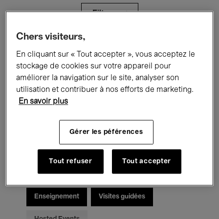
Filtres
Chers visiteurs,
Tous les événements
Concerts
En cliquant sur « Tout accepter », vous acceptez le
stockage de cookies sur votre appareil pour
Expositions
Films
Performances
améliorer la navigation sur le site, analyser son
utilisation et contribuer à nos efforts de marketing.
Rencontres & Débats
Jazz
En savoir plus
Musique classique
Global Music
Gérer les péférences
Musique électronique
Tout refuser
Tout accepter
Pour tous
Kids’ Palace
Enseignement
Visites guidées