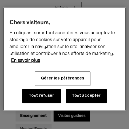
Filtres
Chers visiteurs,
Tous les événements
Concerts
En cliquant sur « Tout accepter », vous acceptez le
Expositions
Films
Performances
stockage de cookies sur votre appareil pour
améliorer la navigation sur le site, analyser son
Rencontres & Débats
Jazz
utilisation et contribuer à nos efforts de marketing.
En savoir plus
Musique classique
Global Music
Gérer les péférences
Musique électronique
Tout refuser
Tout accepter
Pour tous
Kids’ Palace
Enseignement
Visites guidées