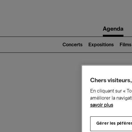
Main
Agenda
navigation
Main
navigation
Concerts
Expositions
Films
(level
2)
Ce q
Chers visiteurs,
En cliquant sur « T
améliorer la navigat
savoir plus
Au
Gérer les péfére