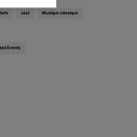
bats
Jazz
Musique classique
ted Events