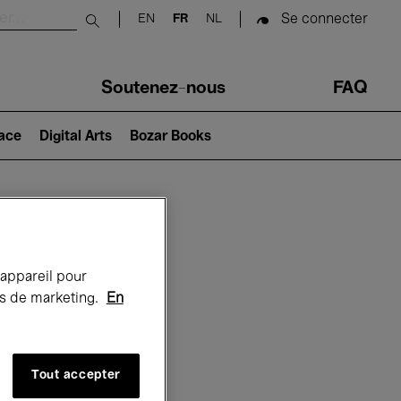
Se connecter
EN
FR
NL
Submit search
Soutenez-nous
FAQ
lace
Digital Arts
Bozar Books
Bozar
 appareil pour
rts de marketing.
En
Tout accepter