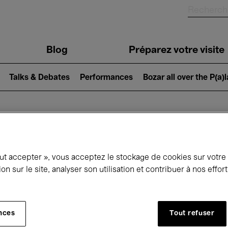
Blog
Préparez votre visite
Talks & Debates
Performances
Bozar all over the P(a)
ui se passe à 
out accepter », vous acceptez le stockage de cookies sur votre
ion sur le site, analyser son utilisation et contribuer à nos effo
jourd'hui
Prochains 7 jours
Mars
nces
Tout refuser
Lundi 01 - Mercredi 31 Mars 2027