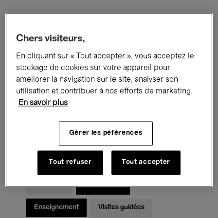
Filtres
Chers visiteurs,
En cliquant sur « Tout accepter », vous acceptez le
Tous les événements
Concerts
stockage de cookies sur votre appareil pour
Expositions
Films
Performances
améliorer la navigation sur le site, analyser son
utilisation et contribuer à nos efforts de marketing.
Rencontres & Débats
Jazz
En savoir plus
Musique classique
Global Music
Gérer les péférences
Musique électronique
Tout refuser
Tout accepter
Pour tous
Kids’ Palace
Enseignement
Visites guidées