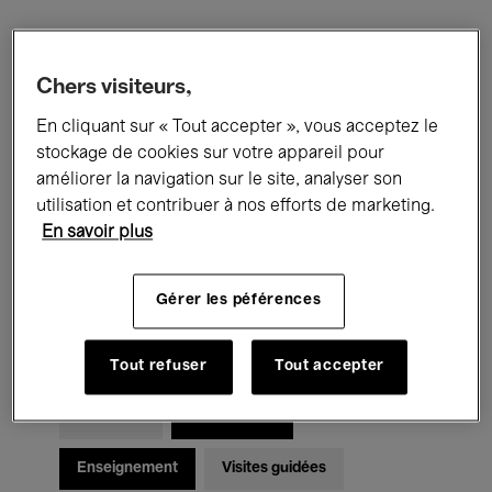
Filtres
Chers visiteurs,
En cliquant sur « Tout accepter », vous acceptez le
Tous les événements
Concerts
stockage de cookies sur votre appareil pour
Expositions
Films
Performances
améliorer la navigation sur le site, analyser son
utilisation et contribuer à nos efforts de marketing.
Rencontres & Débats
Jazz
En savoir plus
Musique classique
Global Music
Gérer les péférences
Musique électronique
Tout refuser
Tout accepter
Pour tous
Kids’ Palace
Enseignement
Visites guidées