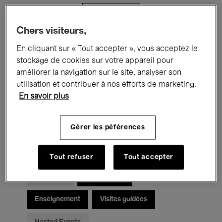
Filtres
Chers visiteurs,
Tous les événements
Concerts
En cliquant sur « Tout accepter », vous acceptez le
stockage de cookies sur votre appareil pour
Expositions
Films
Performances
améliorer la navigation sur le site, analyser son
utilisation et contribuer à nos efforts de marketing.
Rencontres & Débats
Jazz
En savoir plus
Musique classique
Global Music
Gérer les péférences
Musique électronique
Tout refuser
Tout accepter
Pour tous
Kids’ Palace
Enseignement
Visites guidées