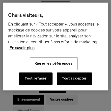
Filtres
Chers visiteurs,
Tous les événements
Concerts
En cliquant sur « Tout accepter », vous acceptez le
stockage de cookies sur votre appareil pour
Expositions
Films
Performances
améliorer la navigation sur le site, analyser son
utilisation et contribuer à nos efforts de marketing.
Rencontres & Débats
Jazz
En savoir plus
Musique classique
Global Music
Gérer les péférences
Musique électronique
Tout refuser
Tout accepter
Pour tous
Kids’ Palace
Enseignement
Visites guidées