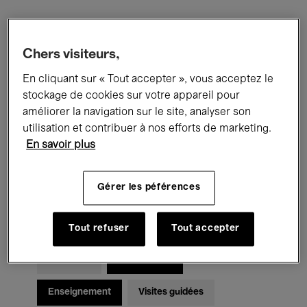
Filtres
Chers visiteurs,
En cliquant sur « Tout accepter », vous acceptez le
Tous les événements
Concerts
stockage de cookies sur votre appareil pour
Expositions
Films
Performances
améliorer la navigation sur le site, analyser son
utilisation et contribuer à nos efforts de marketing.
Rencontres & Débats
Jazz
En savoir plus
Musique classique
Global Music
Gérer les péférences
Musique électronique
Tout refuser
Tout accepter
Pour tous
Kids’ Palace
Enseignement
Visites guidées